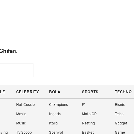
hifari.
YLE
CELEBRITY
BOLA
SPORTS
TECHNO
Hot Gossip
Champions
F1
Bisnis
Movie
Inggris
Moto GP
Telco
Music
Italia
Netting
Gadget
iving
TV Scoop
Spanyol
Basket
Game