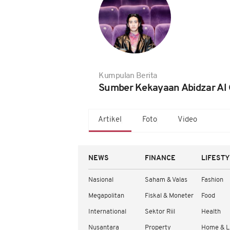
Kumpulan Berita
Sumber Kekayaan Abidzar Al G
Artikel
Foto
Video
NEWS
FINANCE
LIFEST
Nasional
Saham & Valas
Fashion
Megapolitan
Fiskal & Moneter
Food
International
Sektor Riil
Health
Nusantara
Property
Home & L