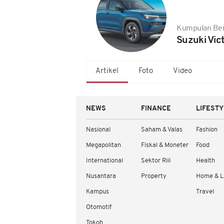
Kumpulan Ber
Suzuki Vict
Artikel
Foto
Video
NEWS
FINANCE
LIFEST
Nasional
Saham & Valas
Fashion
Megapolitan
Fiskal & Moneter
Food
International
Sektor Riil
Health
Nusantara
Property
Home & L
Kampus
Travel
Otomotif
Tokoh