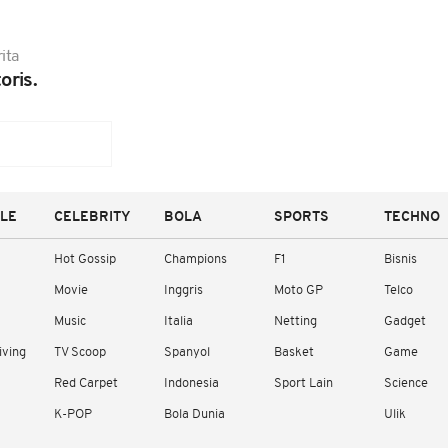
ita
oris.
YLE
CELEBRITY
BOLA
SPORTS
TECHNO
Hot Gossip
Champions
F1
Bisnis
Movie
Inggris
Moto GP
Telco
Music
Italia
Netting
Gadget
iving
TV Scoop
Spanyol
Basket
Game
Red Carpet
Indonesia
Sport Lain
Science
K-POP
Bola Dunia
Ulik