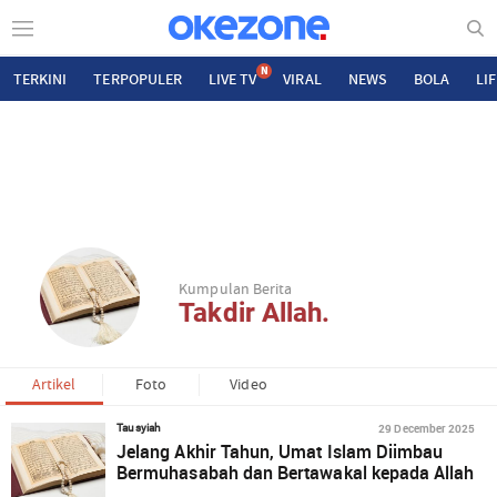
N
TERKINI
TERPOPULER
LIVE TV
VIRAL
NEWS
BOLA
LI
Kumpulan Berita
Takdir Allah.
Artikel
Foto
Video
29 December 2025
Tausyiah
Jelang Akhir Tahun, Umat Islam Diimbau
Bermuhasabah dan Bertawakal kepada Allah