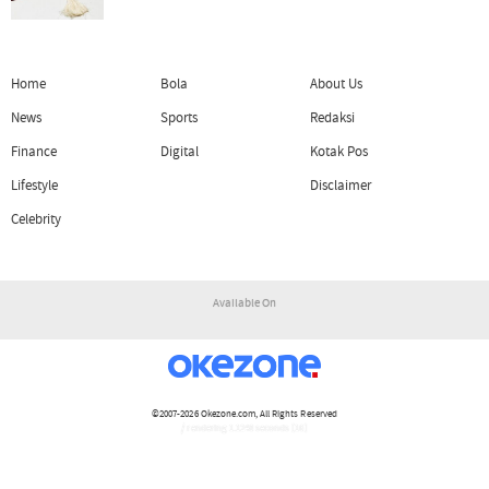
Home
Bola
About Us
News
Sports
Redaksi
Finance
Digital
Kotak Pos
Lifestyle
Disclaimer
Celebrity
Available On
©2007-2026
Okezone.com
, All Rights Reserved
/ rendering 1.1248 seconds [16]