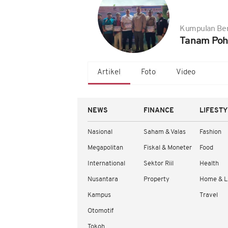
Kumpulan Ber
Tanam Po
Artikel
Foto
Video
NEWS
FINANCE
LIFEST
Nasional
Saham & Valas
Fashion
Megapolitan
Fiskal & Moneter
Food
International
Sektor Riil
Health
Nusantara
Property
Home & L
Kampus
Travel
Otomotif
Tokoh