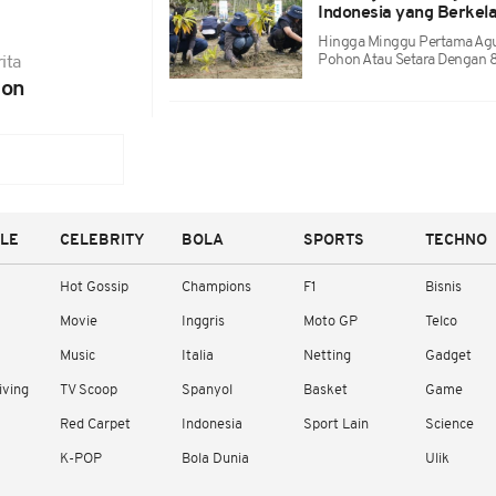
Indonesia yang Berkel
Hingga Minggu Pertama Agu
Pohon Atau Setara Dengan 
ita
hon
YLE
CELEBRITY
BOLA
SPORTS
TECHNO
Hot Gossip
Champions
F1
Bisnis
Movie
Inggris
Moto GP
Telco
Music
Italia
Netting
Gadget
iving
TV Scoop
Spanyol
Basket
Game
Red Carpet
Indonesia
Sport Lain
Science
K-POP
Bola Dunia
Ulik