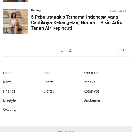
2 April 2025
Netting
5 Pebulutangkis Ternama Indonesia yang
Cantiknya Kebangetan, Nomor 1 Bikin Artis
Tanah Air Kepincut!
1
2
Home
Bola
About Us
News
Sports
Redaksi
Finance
Digital
Kotak Pos
Lifestyle
Disclaimer
Celebrity