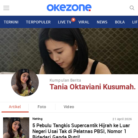
N
TERKINI
TERPOPULER
LIVE TV
VIRAL
NEWS
BOLA
LI
Kumpulan Berita
Tania Oktaviani Kusumah.
Artikel
Foto
Video
21 April 2026
Netting
5 Pebulu Tangkis Supercantik Hijrah ke Luar
Negeri Usai Tak di Pelatnas PBSI, Nomor 1
Bidadari Ganda Putri!