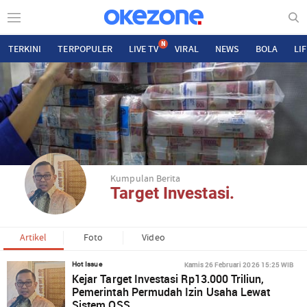
N
TERKINI
TERPOPULER
LIVE TV
VIRAL
NEWS
BOLA
LI
Kumpulan Berita
Target Investasi.
Artikel
Foto
Video
Kamis 26 Februari 2026 15:25 WIB
Hot Issue
Kejar Target Investasi Rp13.000 Triliun,
Pemerintah Permudah Izin Usaha Lewat
Sistem OSS