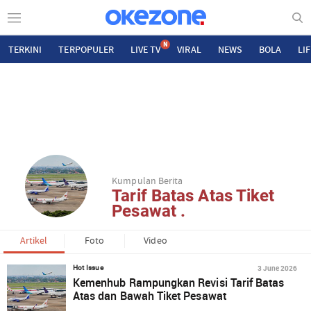
N
TERKINI
TERPOPULER
LIVE TV
VIRAL
NEWS
BOLA
LI
Kumpulan Berita
Tarif Batas Atas Tiket
Pesawat .
Artikel
Foto
Video
3 June 2026
Hot Issue
Kemenhub Rampungkan Revisi Tarif Batas
Atas dan Bawah Tiket Pesawat