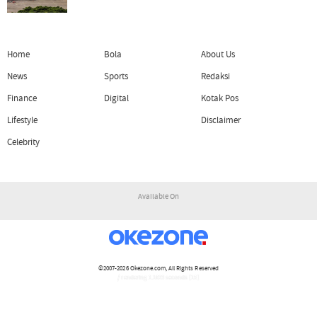
Home
Bola
About Us
News
Sports
Redaksi
Finance
Digital
Kotak Pos
Lifestyle
Disclaimer
Celebrity
Available On
©2007-2026
Okezone.com
, All Rights Reserved
/ rendering 1.1623 seconds [15]