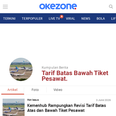
N
TERKINI
TERPOPULER
LIVE TV
VIRAL
NEWS
BOLA
LI
Kumpulan Berita
Tarif Batas Bawah Tiket
Pesawat.
Artikel
Foto
Video
3 June 2026
Hot Issue
Kemenhub Rampungkan Revisi Tarif Batas
Atas dan Bawah Tiket Pesawat