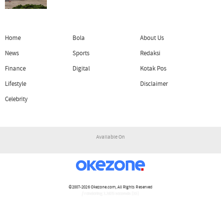
Home
Bola
About Us
News
Sports
Redaksi
Finance
Digital
Kotak Pos
Lifestyle
Disclaimer
Celebrity
Available On
©2007-2026
Okezone.com
, All Rights Reserved
/ rendering 1.1625 seconds [15]