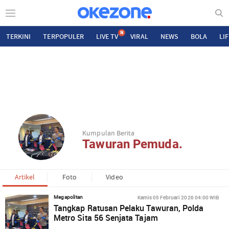
N
TERKINI
TERPOPULER
LIVE TV
VIRAL
NEWS
BOLA
LI
Kumpulan Berita
Tawuran Pemuda.
Artikel
Foto
Video
Kamis 05 Februari 2026 04:00 WIB
Megapolitan
Tangkap Ratusan Pelaku Tawuran, Polda
Metro Sita 56 Senjata Tajam