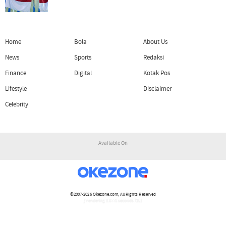
Home
Bola
About Us
News
Sports
Redaksi
Finance
Digital
Kotak Pos
Lifestyle
Disclaimer
Celebrity
Available On
©2007-2026
Okezone.com
, All Rights Reserved
/ rendering 3.0773 seconds [15]