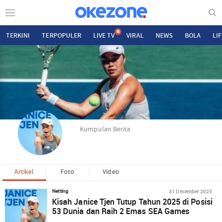
N
TERKINI
TERPOPULER
LIVE TV
VIRAL
NEWS
BOLA
LI
Kumpulan Berita
Artikel
Foto
Video
31 December 2025
Netting
Kisah Janice Tjen Tutup Tahun 2025 di Posisi
53 Dunia dan Raih 2 Emas SEA Games