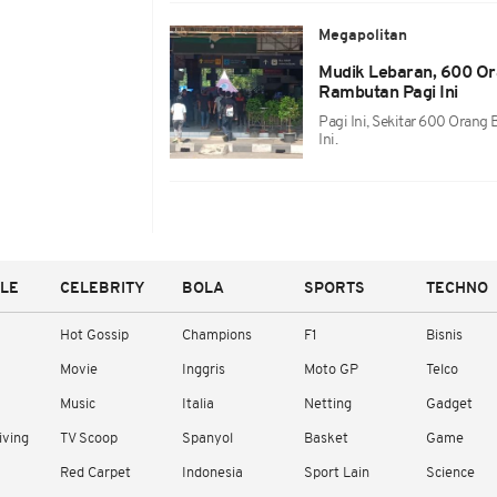
Megapolitan
Mudik Lebaran, 600 Or
Rambutan Pagi Ini
Pagi Ini, Sekitar 600 Oran
Ini.
YLE
CELEBRITY
BOLA
SPORTS
TECHNO
Hot Gossip
Champions
F1
Bisnis
Movie
Inggris
Moto GP
Telco
Music
Italia
Netting
Gadget
iving
TV Scoop
Spanyol
Basket
Game
Red Carpet
Indonesia
Sport Lain
Science