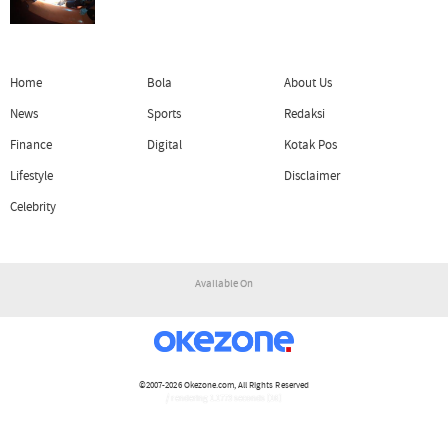
Home
Bola
About Us
News
Sports
Redaksi
Finance
Digital
Kotak Pos
Lifestyle
Disclaimer
Celebrity
Available On
©2007-2026
Okezone.com
, All Rights Reserved
/ rendering 1.1773 seconds [16]