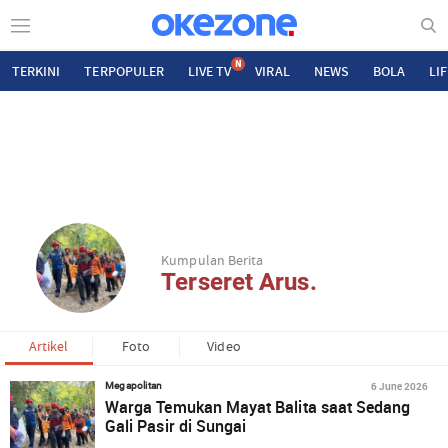
N
TERKINI
TERPOPULER
LIVE TV
VIRAL
NEWS
BOLA
LI
Kumpulan Berita
Terseret Arus.
Artikel
Foto
Video
6 June 2026
Megapolitan
Warga Temukan Mayat Balita saat Sedang
Gali Pasir di Sungai