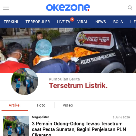
N
TERKINI
TERPOPULER
LIVE TV
VIRAL
NEWS
BOLA
LI
Kumpulan Berita
Tersetrum Listrik.
Artikel
Foto
Video
3 June 2026
Megapolitan
3 Pemain Odong-Odong Tewas Tersetrum
saat Pesta Sunatan, Begini Penjelasan PLN
Cikarang