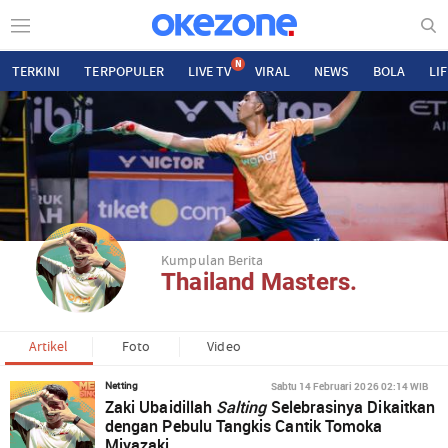
N
TERKINI
TERPOPULER
LIVE TV
VIRAL
NEWS
BOLA
LI
Kumpulan Berita
Thailand Masters.
Artikel
Foto
Video
Sabtu 14 Februari 2026 02:14 WIB
Netting
Zaki Ubaidillah
Salting
Selebrasinya Dikaitkan
dengan Pebulu Tangkis Cantik Tomoka
Miyazaki