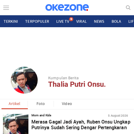
N
TERKINI
TERPOPULER
LIVE TV
VIRAL
NEWS
BOLA
LI
Kumpulan Berita
Thalia Putri Onsu.
Artikel
Foto
Video
5 August 2026
Mom and Kids
Merasa Gagal Jadi Ayah, Ruben Onsu Ungkap
Putrinya Sudah Sering Dengar Pertengkaran