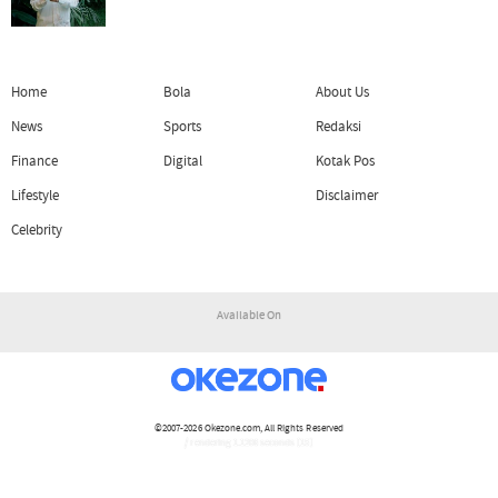
Home
Bola
About Us
News
Sports
Redaksi
Finance
Digital
Kotak Pos
Lifestyle
Disclaimer
Celebrity
Available On
©2007-2026
Okezone.com
, All Rights Reserved
/ rendering 1.1206 seconds [15]