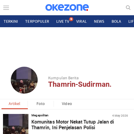
N
TERKINI
TERPOPULER
LIVE TV
VIRAL
NEWS
BOLA
LI
Kumpulan Berita
Thamrin-Sudirman.
Artikel
Foto
Video
4 May 2026
Megapolitan
Komunitas Motor Nekat Tutup Jalan di
Thamrin, Ini Penjelasan Polisi