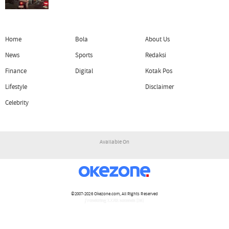
Home
Bola
About Us
News
Sports
Redaksi
Finance
Digital
Kotak Pos
Lifestyle
Disclaimer
Celebrity
Available On
©2007-2026
Okezone.com
, All Rights Reserved
/ rendering 1.1701 seconds [16]