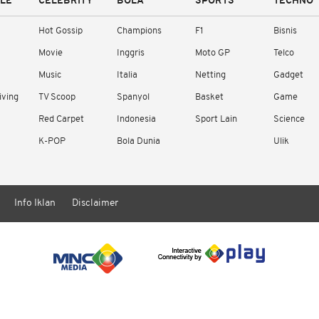
YLE
CELEBRITY
BOLA
SPORTS
TECHNO
Hot Gossip
Champions
F1
Bisnis
Movie
Inggris
Moto GP
Telco
Music
Italia
Netting
Gadget
iving
TV Scoop
Spanyol
Basket
Game
Red Carpet
Indonesia
Sport Lain
Science
K-POP
Bola Dunia
Ulik
Info Iklan
Disclaimer
/ rendering in 1.2035 seconds [15]