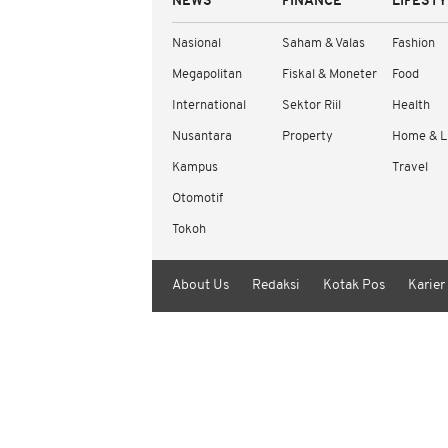
NEWS
FINANCE
LIFEST
Nasional
Saham & Valas
Fashion
Megapolitan
Fiskal & Moneter
Food
International
Sektor Riil
Health
Nusantara
Property
Home & L
Kampus
Travel
Otomotif
Tokoh
About Us
Redaksi
Kotak Pos
Karier