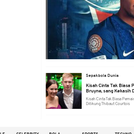
Sepakbola Dunia
Kisah Cinta Tak Biasa 
Bruyne, sang Kekasih D
Kisah Cinta Tak Biasa Pemai
Ditikung Thibaut Courtois