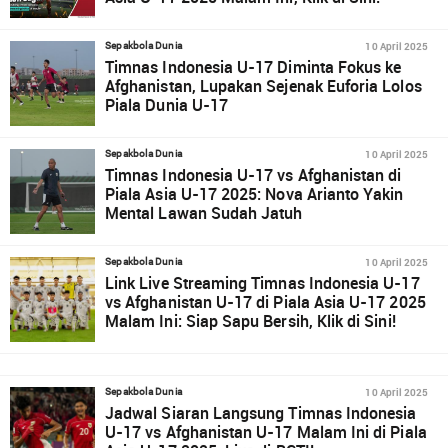
10 April 2025
Sepakbola Dunia
Timnas Indonesia U-17 Diminta Fokus ke
Afghanistan, Lupakan Sejenak Euforia Lolos
Piala Dunia U-17
10 April 2025
Sepakbola Dunia
Timnas Indonesia U-17 vs Afghanistan di
Piala Asia U-17 2025: Nova Arianto Yakin
Mental Lawan Sudah Jatuh
10 April 2025
Sepakbola Dunia
Link Live Streaming Timnas Indonesia U-17
vs Afghanistan U-17 di Piala Asia U-17 2025
Malam Ini: Siap Sapu Bersih, Klik di Sini!
10 April 2025
Sepakbola Dunia
Jadwal Siaran Langsung Timnas Indonesia
U-17 vs Afghanistan U-17 Malam Ini di Piala