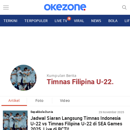
N
TERKINI
TERPOPULER
LIVE TV
VIRAL
NEWS
BOLA
LI
Kumpulan Berita
Timnas Filipina U-22.
Artikel
Foto
Video
29 November 2025
Sepakbola Dunia
Jadwal Siaran Langsung Timnas Indonesia
U-22 vs Timnas Filipina U-22 di SEA Games
2025, Live di RCTI!