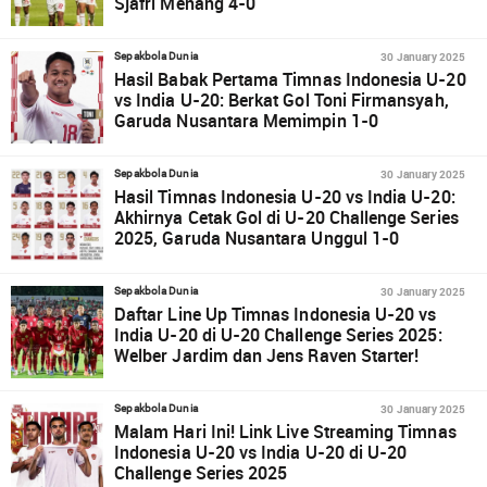
Sjafri Menang 4-0
30 January 2025
Sepakbola Dunia
Hasil Babak Pertama Timnas Indonesia U-20
vs India U-20: Berkat Gol Toni Firmansyah,
Garuda Nusantara Memimpin 1-0
30 January 2025
Sepakbola Dunia
Hasil Timnas Indonesia U-20 vs India U-20:
Akhirnya Cetak Gol di U-20 Challenge Series
2025, Garuda Nusantara Unggul 1-0
30 January 2025
Sepakbola Dunia
Daftar Line Up Timnas Indonesia U-20 vs
India U-20 di U-20 Challenge Series 2025:
Welber Jardim dan Jens Raven Starter!
30 January 2025
Sepakbola Dunia
Malam Hari Ini! Link Live Streaming Timnas
Indonesia U-20 vs India U-20 di U-20
Challenge Series 2025