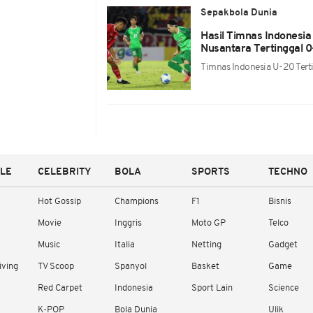
Sepakbola Dunia
Hasil Timnas Indonesia
Nusantara Tertinggal 0
Timnas Indonesia U-20 Tert
YLE
CELEBRITY
BOLA
SPORTS
TECHNO
Hot Gossip
Champions
F1
Bisnis
Movie
Inggris
Moto GP
Telco
Music
Italia
Netting
Gadget
iving
TV Scoop
Spanyol
Basket
Game
Red Carpet
Indonesia
Sport Lain
Science
K-POP
Bola Dunia
Ulik