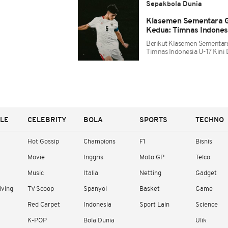
Sepakbola Dunia
Klasemen Sementara Gr
Kedua: Timnas Indonesi
Berikut Klasemen Sementara
Timnas Indonesia U-17 Kini D
YLE
CELEBRITY
BOLA
SPORTS
TECHNO
Hot Gossip
Champions
F1
Bisnis
Movie
Inggris
Moto GP
Telco
Music
Italia
Netting
Gadget
iving
TV Scoop
Spanyol
Basket
Game
Red Carpet
Indonesia
Sport Lain
Science
K-POP
Bola Dunia
Ulik