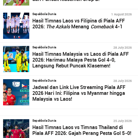
1 August 2026
Sepakbola Dunia
Hasil Timnas Laos vs Filipina di Piala AFF
2026:
The Azkals
Menang
Comeback
4-1
28 July 2026
Sepakbola Dunia
Hasil Timnas Malaysia vs Laos di Piala AFF
2026: Harimau Malaya Pesta Gol 4-0,
Langsung Rebut Puncak Klasemen!
28 July 2026
Sepakbola Dunia
Jadwal dan Link Live Streaming Piala AFF
2026 Hari Ini: Filipina vs Myanmar hingga
Malaysia vs Laos!
25 July 2026
Sepakbola Dunia
Hasil Timnas Laos vs Timnas Thailand di
Piala AFF 2026: Gajah Perang Pesta Gol 5-0!