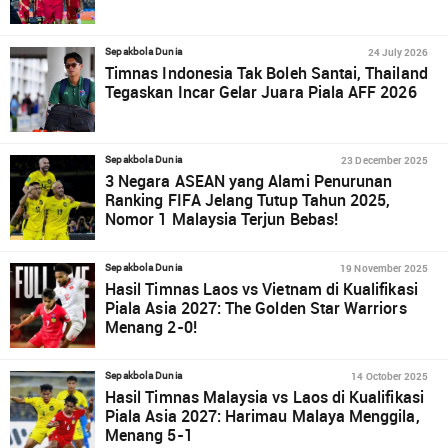
24 July 2026
Sepakbola Dunia
Timnas Indonesia Tak Boleh Santai, Thailand
Tegaskan Incar Gelar Juara Piala AFF 2026
23 December 2025
Sepakbola Dunia
3 Negara ASEAN yang Alami Penurunan
Ranking FIFA Jelang Tutup Tahun 2025,
Nomor 1 Malaysia Terjun Bebas!
19 November 2025
Sepakbola Dunia
Hasil Timnas Laos vs Vietnam di Kualifikasi
Piala Asia 2027: The Golden Star Warriors
Menang 2-0!
14 October 2025
Sepakbola Dunia
Hasil Timnas Malaysia vs Laos di Kualifikasi
Piala Asia 2027: Harimau Malaya Menggila,
Menang 5-1