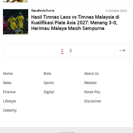
9 October 2025
Sepakbola Dunia
Hasil Timnas Laos vs Timnas Malaysia di
Kualifikasi Piala Asia 2027: Menang 3-0,
Harimau Malaya Masih Sempurna
1
2
Home
Bola
About Us
News
Sports
Redaksi
Finance
Digital
Kotak Pos
Lifestyle
Disclaimer
Celebrity