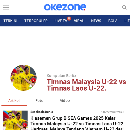
N
TERKINI
TERPOPULER
LIVE TV
VIRAL
NEWS
BOLA
LI
Kumpulan Berita
Timnas Malaysia U-22 vs
Timnas Laos U-22.
Artikel
Foto
Video
6 December 2025
Sepakbola Dunia
Klasemen Grup B SEA Games 2025 Kelar
Timnas Malaysia U-22 vs Timnas Laos U-22:
Harimau Malaya Tendang Vietnam U-22 dari