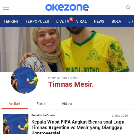
N
TERKINI
TERPOPULER
LIVE TV
VIRAL
NEWS
BOLA
LI
Kumpulan Berita
Timnas Mesir.
Artikel
Foto
Video
9 July 2026
Sepakbola Dunia
Kepala Wasit FIFA Angkat Bicara soal Laga
Timnas Argentina vs Mesir yang Dianggap
Kontroversial