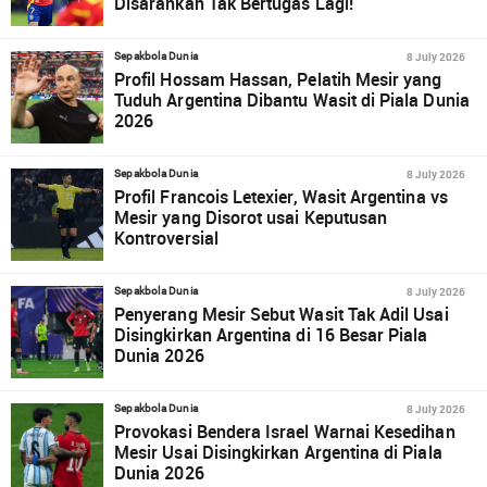
Disarankan Tak Bertugas Lagi!
8 July 2026
Sepakbola Dunia
Profil Hossam Hassan, Pelatih Mesir yang
Tuduh Argentina Dibantu Wasit di Piala Dunia
2026
8 July 2026
Sepakbola Dunia
Profil Francois Letexier, Wasit Argentina vs
Mesir yang Disorot usai Keputusan
Kontroversial
8 July 2026
Sepakbola Dunia
Penyerang Mesir Sebut Wasit Tak Adil Usai
Disingkirkan Argentina di 16 Besar Piala
Dunia 2026
8 July 2026
Sepakbola Dunia
Provokasi Bendera Israel Warnai Kesedihan
Mesir Usai Disingkirkan Argentina di Piala
Dunia 2026