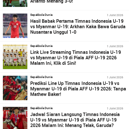
Arianto Menang 3-0!
1 June 2026
Sepakbola Dunia
Hasil Babak Pertama Timnas Indonesia U-19
vs Myanmar U-19: Arkhan Kaka Bawa Garuda
Nusantara Unggul 1-0
1 June 2026
Sepakbola Dunia
Link Live Streaming Timnas Indonesia U-19
vs Myanmar U-19 di Piala AFF U-19 2026
Malam Ini, Klik di Sini!
1 June 2026
Sepakbola Dunia
Prediksi Line Up Timnas Indonesia U-19 vs
Myanmar U-19 di Piala AFF U-19 2026: Tanpa
Mathew Baker!
1 June 2026
Sepakbola Dunia
Jadwal Siaran Langsung Timnas Indonesia
U-19 vs Myanmar U-19 di Piala AFF U-19
2026 Malam Ini: Menang Telak, Garuda?