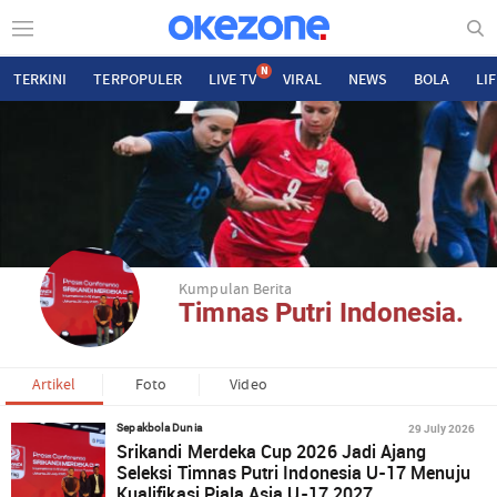
N
TERKINI
TERPOPULER
LIVE TV
VIRAL
NEWS
BOLA
LI
Kumpulan Berita
Timnas Putri Indonesia.
Artikel
Foto
Video
29 July 2026
Sepakbola Dunia
Srikandi Merdeka Cup 2026 Jadi Ajang
Seleksi Timnas Putri Indonesia U-17 Menuju
Kualifikasi Piala Asia U-17 2027