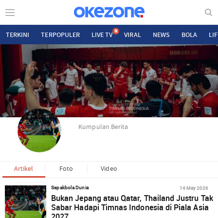
N
TERKINI
TERPOPULER
LIVE TV
VIRAL
NEWS
BOLA
LI
Kumpulan Berita
Artikel
Foto
Video
14 May 2026
Sepakbola Dunia
Bukan Jepang atau Qatar, Thailand Justru Tak
Sabar Hadapi Timnas Indonesia di Piala Asia
2027