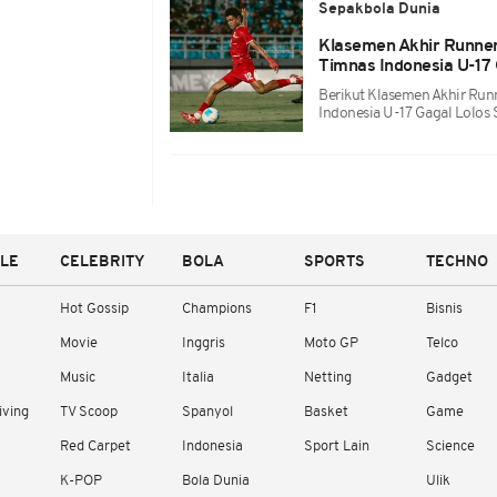
Sepakbola Dunia
Klasemen Akhir Runner
Timnas Indonesia U-17 
Berikut Klasemen Akhir Run
Indonesia U-17 Gagal Lolos
YLE
CELEBRITY
BOLA
SPORTS
TECHNO
Hot Gossip
Champions
F1
Bisnis
Movie
Inggris
Moto GP
Telco
Music
Italia
Netting
Gadget
iving
TV Scoop
Spanyol
Basket
Game
Red Carpet
Indonesia
Sport Lain
Science
K-POP
Bola Dunia
Ulik