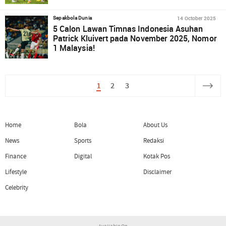
14 October 2025
Sepakbola Dunia
5 Calon Lawan Timnas Indonesia Asuhan
Patrick Kluivert pada November 2025, Nomor
1 Malaysia!
1
2
3
Home
Bola
About Us
News
Sports
Redaksi
Finance
Digital
Kotak Pos
Lifestyle
Disclaimer
Celebrity