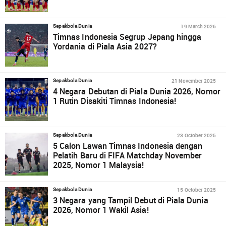
19 March 2026
Sepakbola Dunia
Timnas Indonesia Segrup Jepang hingga
Yordania di Piala Asia 2027?
21 November 2025
Sepakbola Dunia
4 Negara Debutan di Piala Dunia 2026, Nomor
1 Rutin Disakiti Timnas Indonesia!
23 October 2025
Sepakbola Dunia
5 Calon Lawan Timnas Indonesia dengan
Pelatih Baru di FIFA Matchday November
2025, Nomor 1 Malaysia!
15 October 2025
Sepakbola Dunia
3 Negara yang Tampil Debut di Piala Dunia
2026, Nomor 1 Wakil Asia!