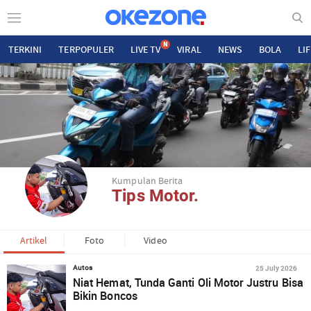
N
TERKINI
TERPOPULER
LIVE TV
VIRAL
NEWS
BOLA
LI
Kumpulan Berita
Tips Motor.
Artikel
Foto
Video
25 July 2026
Autos
Niat Hemat, Tunda Ganti Oli Motor Justru Bisa
Bikin Boncos