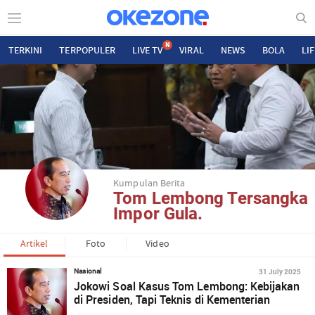
N
TERKINI
TERPOPULER
LIVE TV
VIRAL
NEWS
BOLA
LI
Kumpulan Berita
Tom Lembong Tersangka
Impor Gula.
Artikel
Foto
Video
31 July 2025
Nasional
Jokowi Soal Kasus Tom Lembong: Kebijakan
di Presiden, Tapi Teknis di Kementerian