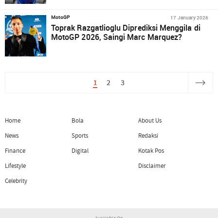
17 January 2026
MotoGP
Toprak Razgatlioglu Diprediksi Menggila di
MotoGP 2026, Saingi Marc Marquez?
1
2
3
Home
Bola
About Us
News
Sports
Redaksi
Finance
Digital
Kotak Pos
Lifestyle
Disclaimer
Celebrity