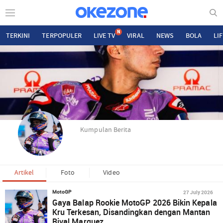
N
TERKINI
TERPOPULER
LIVE TV
VIRAL
NEWS
BOLA
LI
Kumpulan Berita
Artikel
Foto
Video
27 July 2026
MotoGP
Gaya Balap Rookie MotoGP 2026 Bikin Kepala
Kru Terkesan, Disandingkan dengan Mantan
Rival Marquez