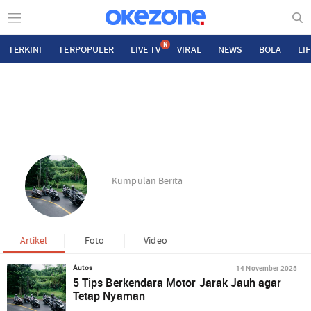
N
TERKINI
TERPOPULER
LIVE TV
VIRAL
NEWS
BOLA
LI
Kumpulan Berita
Artikel
Foto
Video
14 November 2025
Autos
5 Tips Berkendara Motor Jarak Jauh agar
Tetap Nyaman