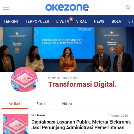
N
TERKINI
TERPOPULER
LIVE TV
VIRAL
NEWS
BOLA
LI
Kumpulan Berita
Transformasi Digital.
Artikel
Foto
Video
1 August 2026
Hot Issue
Digitalisasi Layanan Publik, Meterai Elektronik
Jadi Penunjang Administrasi Pemerintahan