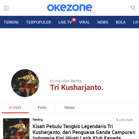
N
TERKINI
TERPOPULER
LIVE TV
VIRAL
NEWS
BOLA
LI
Kumpulan Berita
Tri Kusharjanto.
Artikel
Foto
Video
8 July 2026
Netting
Kisah Pebulu Tangkis Legendaris Tri
Kusharjanto, dari Penguasa Ganda Campuran
Indonesia Kini Hijrah Latih Klub Kanada