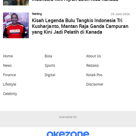
29 June 2026
Netting
Kisah Legenda Bulu Tangkis Indonesia Tri
Kusharjanto, Mantan Raja Ganda Campuran
yang Kini Jadi Pelatih di Kanada
Home
Bola
About Us
News
Sports
Redaksi
Finance
Digital
Kotak Pos
Lifestyle
Disclaimer
Celebrity
Available On