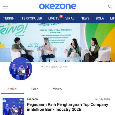
N
TERKINI
TERPOPULER
LIVE TV
VIRAL
NEWS
BOLA
LI
Kumpulan Berita
Artikel
Foto
Video
14 July 2026
Economy
Pegadaian Raih Penghargaan Top Company
in Bullion Bank Industry 2026