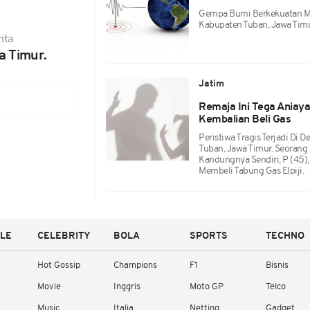
Gempa Bumi Berkekuatan M
Kabupaten Tuban, Jawa Tim
ita
a Timur.
Jatim
Remaja Ini Tega Aniay
Kembalian Beli Gas
Peristiwa Tragis Terjadi Di
Tuban, Jawa Timur. Seorang 
Kandungnya Sendiri, P (45)
Membeli Tabung Gas Elpiji.
YLE
CELEBRITY
BOLA
SPORTS
TECHNO
Hot Gossip
Champions
F1
Bisnis
Movie
Inggris
Moto GP
Telco
Music
Italia
Netting
Gadget