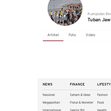
Kumpulan Ber
Tuban Jaw
Artikel
Foto
Video
NEWS
FINANCE
LIFEST
Nasional
Saham & Valas
Fashion
Megapolitan
Fiskal & Moneter
Food
International
Sektor Riil
Health