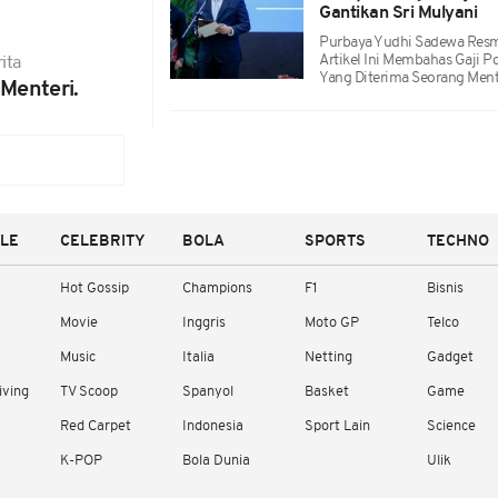
Gantikan Sri Mulyani
Purbaya Yudhi Sadewa Resm
Artikel Ini Membahas Gaji Po
ita
Yang Diterima Seorang Ment
Menteri.
YLE
CELEBRITY
BOLA
SPORTS
TECHNO
Hot Gossip
Champions
F1
Bisnis
Movie
Inggris
Moto GP
Telco
Music
Italia
Netting
Gadget
iving
TV Scoop
Spanyol
Basket
Game
Red Carpet
Indonesia
Sport Lain
Science
K-POP
Bola Dunia
Ulik