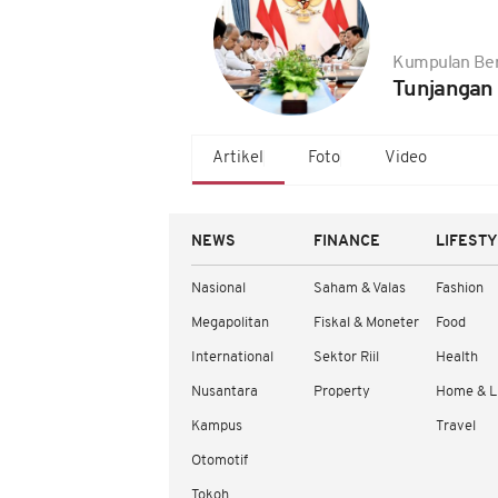
Kumpulan Ber
Tunjangan 
Artikel
Foto
Video
NEWS
FINANCE
LIFEST
Nasional
Saham & Valas
Fashion
Megapolitan
Fiskal & Moneter
Food
International
Sektor Riil
Health
Nusantara
Property
Home & L
Kampus
Travel
Otomotif
Tokoh