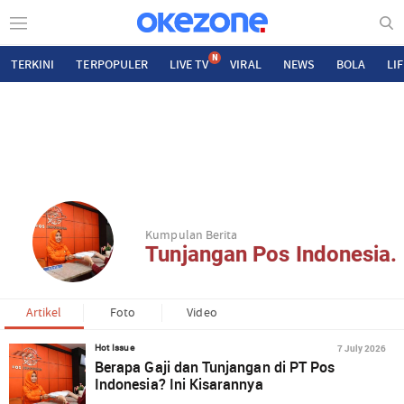
N
TERKINI
TERPOPULER
LIVE TV
VIRAL
NEWS
BOLA
LI
Kumpulan Berita
Tunjangan Pos Indonesia.
Artikel
Foto
Video
7 July 2026
Hot Issue
Berapa Gaji dan Tunjangan di PT Pos
Indonesia? Ini Kisarannya