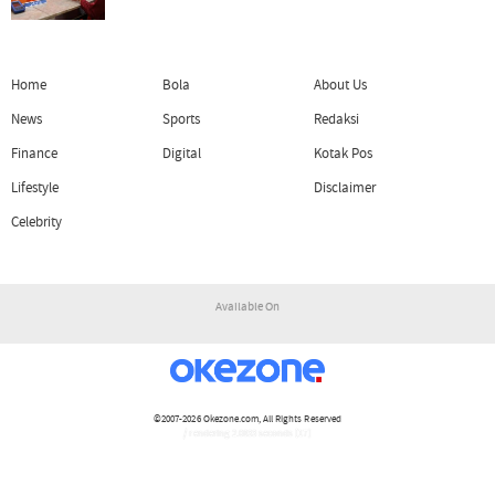
Home
Bola
About Us
News
Sports
Redaksi
Finance
Digital
Kotak Pos
Lifestyle
Disclaimer
Celebrity
Available On
©2007-2026
Okezone.com
, All Rights Reserved
/ rendering 2.0833 seconds [17]