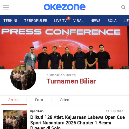
N
TERKINI
TERPOPULER
LIVE TV
VIRAL
NEWS
BOLA
LI
Kumpulan Berita
Turnamen Biliar
Artikel
Foto
Video
22 July 2026
Sport Lain
Diikuti 128 Atlet, Kejuaraan Labewa Open Cue
Sport Nusantara 2026 Chapter 1 Resmi
Digelar di Solo