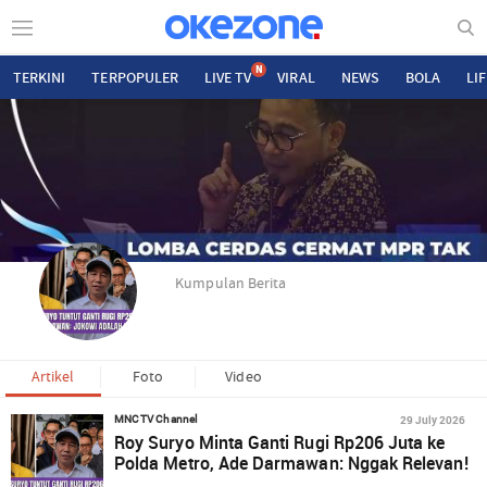
N
TERKINI
TERPOPULER
LIVE TV
VIRAL
NEWS
BOLA
LI
Kumpulan Berita
Artikel
Foto
Video
29 July 2026
MNCTV Channel
Roy Suryo Minta Ganti Rugi Rp206 Juta ke
Polda Metro, Ade Darmawan: Nggak Relevan!