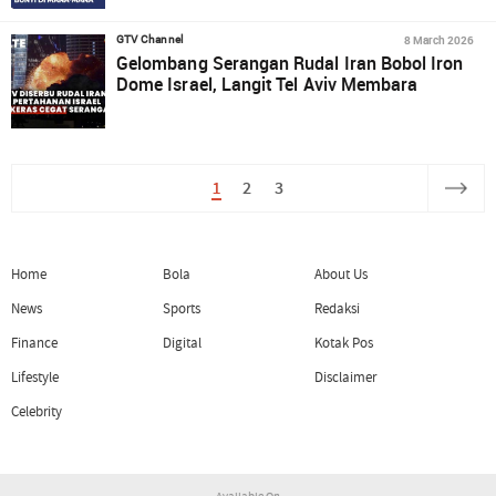
8 March 2026
GTV Channel
Gelombang Serangan Rudal Iran Bobol Iron
Dome Israel, Langit Tel Aviv Membara
1
2
3
Home
Bola
About Us
News
Sports
Redaksi
Finance
Digital
Kotak Pos
Lifestyle
Disclaimer
Celebrity