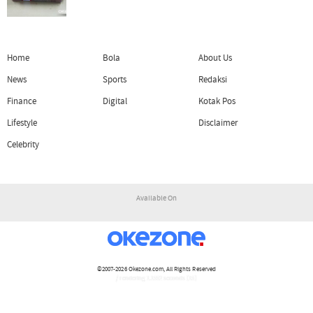
Home
Bola
About Us
News
Sports
Redaksi
Finance
Digital
Kotak Pos
Lifestyle
Disclaimer
Celebrity
Available On
©2007-2026
Okezone.com
, All Rights Reserved
/ rendering 1.1552 seconds [15]