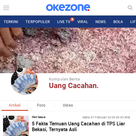
N
TERKINI
TERPOPULER
LIVE TV
VIRAL
NEWS
BOLA
LI
Kumpulan Berita
Uang Cacahan.
Artikel
Foto
Video
Sabtu 07 Februari 2026 09:03 WIB
Hot Issue
5 Fakta Temuan Uang Cacahan di TPS Liar
Bekasi, Ternyata Asli