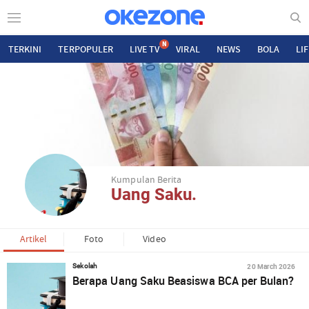
N
TERKINI
TERPOPULER
LIVE TV
VIRAL
NEWS
BOLA
LI
Kumpulan Berita
Uang Saku.
Artikel
Foto
Video
20 March 2026
Sekolah
Berapa Uang Saku Beasiswa BCA per Bulan?