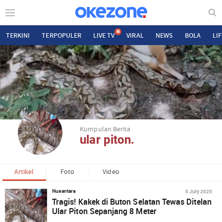
N
TERKINI
TERPOPULER
LIVE TV
VIRAL
NEWS
BOLA
LI
Kumpulan Berita
ular piton.
Artikel
Foto
Video
5 July 2025
Nusantara
Tragis! Kakek di Buton Selatan Tewas Ditelan
Ular Piton Sepanjang 8 Meter