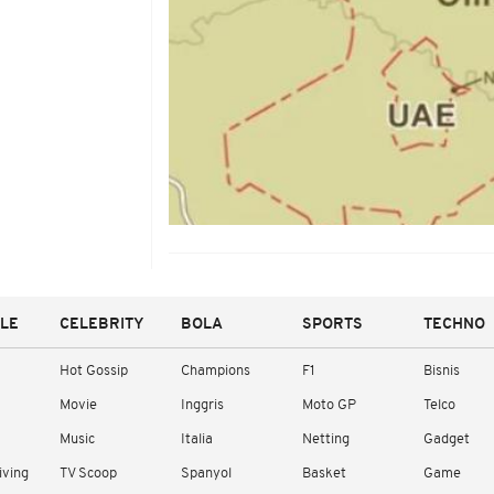
YLE
CELEBRITY
BOLA
SPORTS
TECHNO
Hot Gossip
Champions
F1
Bisnis
Movie
Inggris
Moto GP
Telco
Music
Italia
Netting
Gadget
iving
TV Scoop
Spanyol
Basket
Game