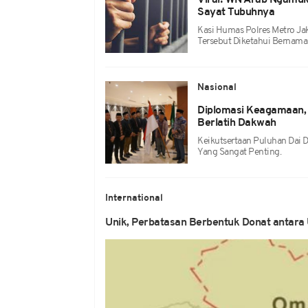
Viral! WN Arab Ngamuk 
Sayat Tubuhnya
Kasi Humas Polres Metro Ja
Tersebut Diketahui Bernama 
Nasional
Diplomasi Keagamaan,
Berlatih Dakwah
Keikutsertaan Puluhan Dai D
Yang Sangat Penting.
International
Unik, Perbatasan Berbentuk Donat antar