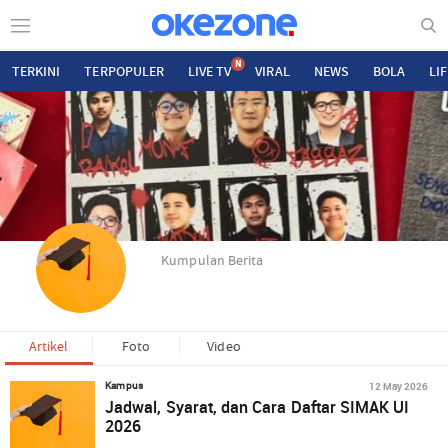
N
TERKINI
TERPOPULER
LIVE TV
VIRAL
NEWS
BOLA
LI
Kumpulan Berita
Artikel
Foto
Video
12 May 2026
Kampus
Jadwal, Syarat, dan Cara Daftar SIMAK UI
2026