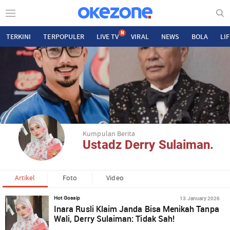
N
TERKINI
TERPOPULER
LIVE TV
VIRAL
NEWS
BOLA
LI
Kumpulan Berita
Ustadz Derry Sulaiman.
Artikel
Foto
Video
13 January 2026
Hot Gossip
Inara Rusli Klaim Janda Bisa Menikah Tanpa
Wali, Derry Sulaiman: Tidak Sah!