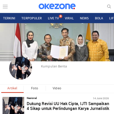
N
TERKINI
TERPOPULER
LIVE TV
VIRAL
NEWS
BOLA
LI
Kumpulan Berita
Artikel
Foto
Video
14 June 2026
Nasional
Dukung Revisi UU Hak Cipta, IJTI Sampaikan
4 Sikap untuk Perlindungan Karya Jurnalistik