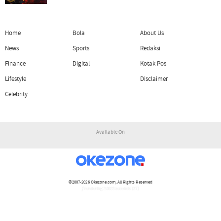
Home
Bola
About Us
News
Sports
Redaksi
Finance
Digital
Kotak Pos
Lifestyle
Disclaimer
Celebrity
Available On
©2007-2026
Okezone.com
, All Rights Reserved
/ rendering 2.0923 seconds [17]