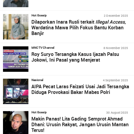
2 December 2025
Hot Gossip
Dilaporkan Inara Rusli terkait
Illegal Access
,
Wardatina Mawa Pilih Fokus Bantu Korban
Banjir
8 November 2025
MNCTV Channel
Roy Suryo Tersangka Kasus Ijazah Palsu
Jokowi, Ini Pasal yang Menjerat
4 September 2025
Nasional
AIPA Pecat Laras Faizati Usai Jadi Tersangka
Diduga Provokasi Bakar Mabes Polri
30 August 2025
Hot Gossip
Makin Panas! Lita Gading Semprot Ahmad
Dhani: Urusin Rakyat, Jangan Urusin Mantan
Terus!