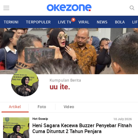
N
TERKINI
TERPOPULER
LIVE TV
VIRAL
NEWS
BOLA
LI
Kumpulan Berita
uu ite.
Artikel
Foto
Video
10 July 2026
Hot Gossip
Heni Sagara Kecewa Buzzer Penyebar Fitnah
Cuma Dituntut 2 Tahun Penjara